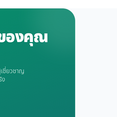
รของคุณ
้เชี่ยวชาญ
ริง