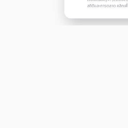
สถิติและการตลาด คลิกเพื
เริ่มต้นสร้าง
พื้นที่ของคุณ
ติดตามข่าวสาร ไอเดียแต่งบ้าน และโปรโมชั่นสุดพิเศษก่อนใคร สมัคร
เลยวันนี้