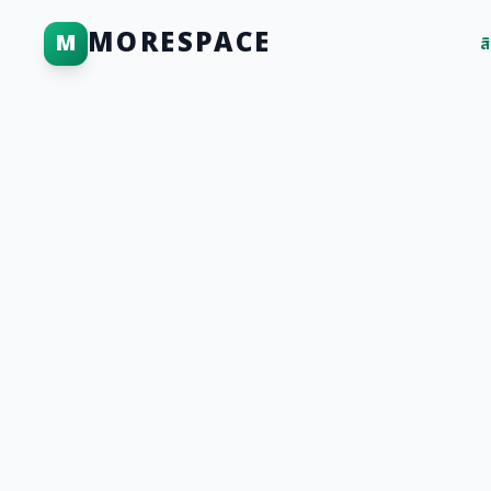
MORESPACE
M
ส